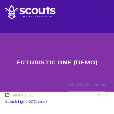
FUTURISTIC ONE (DEMO)
Home
Portfolio Item
Futuristic One (Demo)


marzo 31, 2016
Splash Light-02 (Demo)